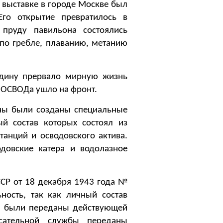
выставке в городе Москве был
го открытие превратилось в
пруду павильона состоялись
 по гребле, плаванию, метанию
ину прервало мирную жизнь
 ОСВОДа ушло на фронт.
ы были созданы специальные
й состав которых состоял из
танций и осводовского актива.
одовские катера и водолазное
СР от 18 декабря 1943 года №
ость, так как личный состав
ва были переданы действующей
сательной службы переданы