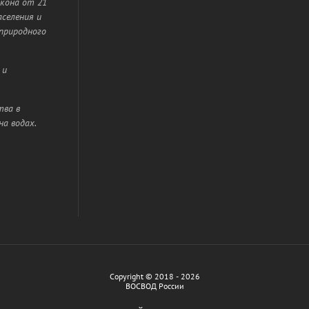
акона от 21
селения и
природного
 и
тва в
на водах.
Copyright © 2018 - 2026
ВОСВОД России