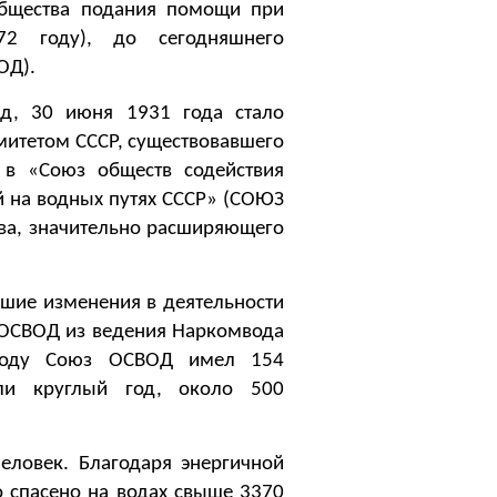
Общества подания помощи при
72 году), до сегодняшнего
ОД).
, 30 июня 1931 года стало
итетом СССР, существовавшего
 в «Союз обществ содействия
й на водных путях СССР» (СОЮЗ
тва, значительно расширяющего
шие изменения в деятельности
у ОСВОД из ведения Наркомвода
 году Союз ОСВОД имел 154
али круглый год, около 500
овек. Благодаря энергичной
о спасено на водах свыше 3370