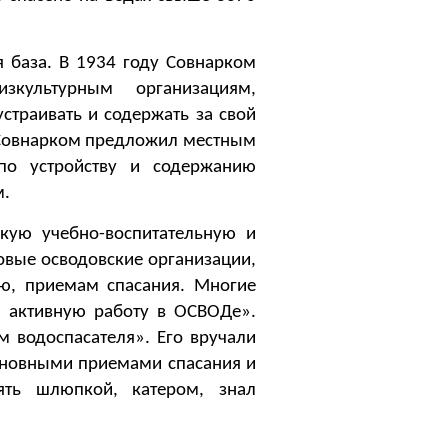
база. В 1934 году Совнарком
культурным организациям,
страивать и содержать за свой
. Совнарком предложил местным
по устройству и содержанию
м.
ю учебно-воспитательную и
овые осводовские организации,
ю, приемам спасания. Многие
а активную работу в ОСВОДе».
 водоспасателя». Его вручали
основными приемами спасания и
ять шлюпкой, катером, знал