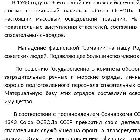
В 1940 году на Всесоюзной сельскохозяйственной 
открыт специальный павильон «Союз ОСВОД». Е
настоящий массовый осводовский праздник. На 
показательные выступления спасателей, состязания
спасательных снарядов.
Нападение фашистской Германии на нашу Род
советских людей. Подавляющее большинство членов
По решению Государственного комитета оборон
заградительные речные и морские отряды, личны
хорошо подготовленного персонала спасательных с
Материальную базу этих отрядов составляли осв
имущество.
В соответствии с постановлением Совнаркома СС
1393 Союз ОСВОДа СССР прекратил свою деятельн
спасательных служб ушел на фронт, а плавсредст
армии. Этим же постановлением функции спа