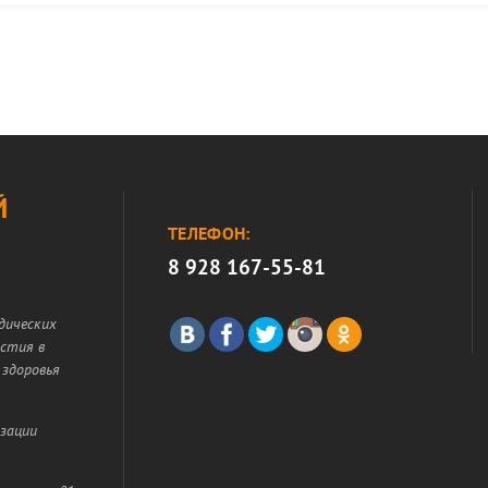
Й
ТЕЛЕФОН:
8 928 167-55-81
дических
астия в
 здоровья
изации